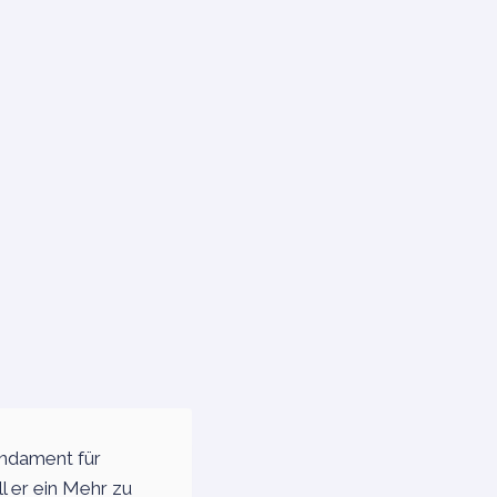
undament für
l er ein Mehr zu