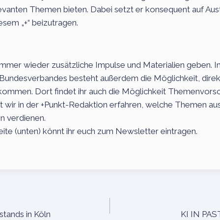
evanten Themen bieten. Dabei setzt er konsequent auf Aus
iesem „+“ beizutragen.
immer wieder zusätzliche Impulse und Materialien geben. I
s Bundesverbandes besteht außerdem die Möglichkeit, direkt
kommen. Dort findet ihr auch die Möglichkeit Themenvors
t wir in der +Punkt-Redaktion erfahren, welche Themen aus
on verdienen.
eite (unten) könnt ihr euch zum Newsletter eintragen.
tion
stands in Köln
KI IN PA