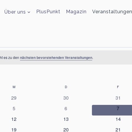
Über uns
PlusPunkt
Magazin
Veranstaltunge
eht es zu den
nächsten bevorstehenden Veranstaltungen
.
M
MITTWOCH
D
DONNERSTAG
F
FREITA
0
0
0
29
30
31
Veranstaltungen
Veranstaltungen
Veranst
0
0
0
5
6
7
Veranstaltungen
Veranstaltungen
Verans
0
0
0
12
13
14
Veranstaltungen
Veranstaltungen
Veranst
0
0
0
19
20
21