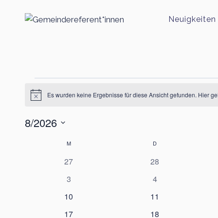
Zum
Inhalt
Neuigkeiten
springen
Veranstaltungen
Es wurden keine Ergebnisse für diese Ansicht gefunden. Hier g
Hinweis
8/2026
Datum
M
MONTAG
D
DIENSTAG
Kalender
wählen.
0
0
27
28
von
Veranstaltungen
Veranstaltungen
0
0
3
4
Veranstaltungen
Veranstaltungen
Veranstaltungen
0
0
10
11
Veranstaltungen
Veranstaltungen
0
0
17
18