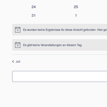
Veranstaltungen
Veranstaltungen
0
0
24
25
Veranstaltungen
Veranstaltungen
0
0
31
1
Veranstaltungen
Veranstaltungen
Es wurden keine Ergebnisse für diese Ansicht gefunden. Hier g
Hinweis
Es gibt keine Veranstaltungen an diesem Tag.
Hinweis
Juli