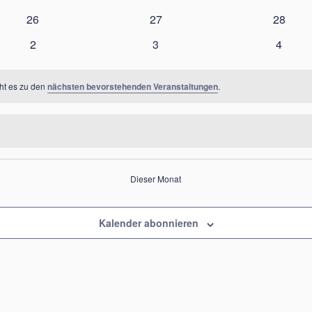
Veranstaltungen
Veranstaltungen
Veranst
0
0
0
26
27
28
Veranstaltungen
Veranstaltungen
Veranst
0
0
0
2
3
4
Veranstaltungen
Veranstaltungen
Verans
eht es zu den
nächsten bevorstehenden Veranstaltungen
.
Dieser Monat
Kalender abonnieren